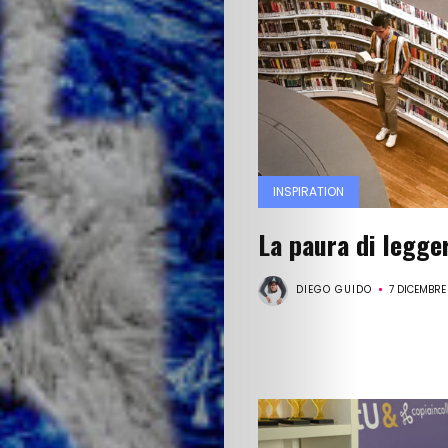
INSPIRATION
La paura di legge
DIEGO GUIDO
7 DICEMBRE
il
blog