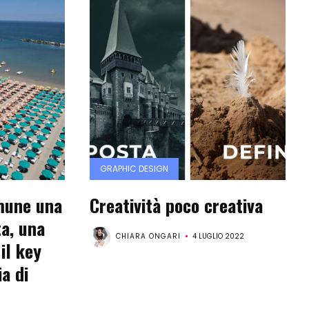
GRAPHIC DESIGN
mune una
Creatività poco creativa
ta, una
CHIARA ONGARI
4 LUGLIO 2022
il key
ia di