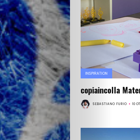
categorie
autori
scopri
copiaincolla
INSPIRATION
Cerca
copiaincolla Mate
SEBASTIANO FURIO
10 O