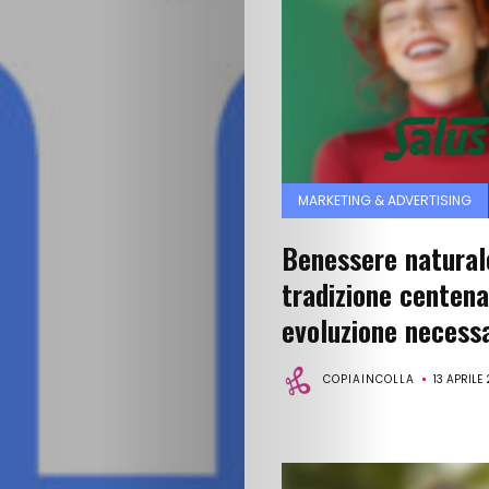
MARKETING & ADVERTISING
Benessere naturale
tradizione centena
evoluzione necessa
COPIAINCOLLA
13 APRILE