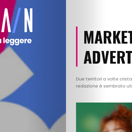
MARKET
ADVERT
Due territori a volte crista
redazione è sembrato util