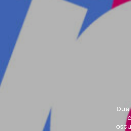
Due 
c
oscu