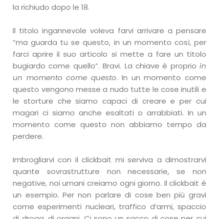
la richiudo dopo le 18.
Il titolo ingannevole voleva farvi arrivare a pensare
“ma guarda tu se questo, in un momento così, per
farci aprire il suo articolo si mette a fare un titolo
bugiardo come quello”. Bravi. La chiave è proprio
in
un momento come questo
. In un momento come
questo vengono messe a nudo tutte le cose inutili e
le storture che siamo capaci di creare e per cui
magari ci siamo anche esaltati o arrabbiati. In un
momento come questo non abbiamo tempo da
perdere.
Imbrogliarvi con il clickbait mi serviva a dimostrarvi
quante sovrastrutture non necessarie, se non
negative, noi umani creiamo ogni giorno. Il clickbait è
un esempio. Per non parlare di cose ben più gravi
come esperimenti nucleari, traffico d’armi, spaccio
di droga, di organi. Ci sono un sacco di cose per cui