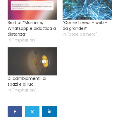
Best of “Mamme,
“Come ti vedi – web –
Whatsapp e didattica a
da grande?”
distanza”
In "cose da nerd"
In "inspiration"
Di cambiamenti, di
spazi e di luci
In "inspiration"