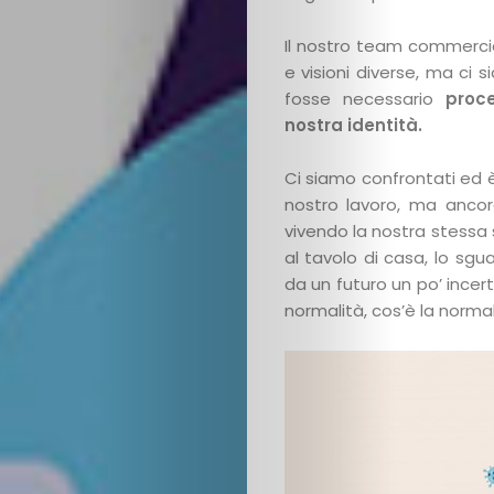
Il nostro team commerci
e visioni diverse, ma ci
fosse necessario
proce
nostra identità.
il
Ci siamo confrontati ed 
nostro lavoro, ma ancor
vivendo la nostra stessa 
blog
al tavolo di casa, lo sgu
da un futuro un po’ ince
categorie
normalità, cos’è la norma
autori
scopri
copiaincolla