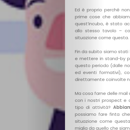
Ed è proprio perché non
prime cose che abbiamo 
quest’incubo, è stato a
allo stesso tavolo – c
situazione come questa.
Fin da subito siamo stat
e mettere in stand-by p
questo periodo (dalle n
ed eventi formativi), 
direttamente coinvolte nei 
Ma cosa farne delle mail
con i nostri prospect e
tipo di attività?
Abbiam
possiamo fare finta ch
situazione come questa 
miglia da quello che siam