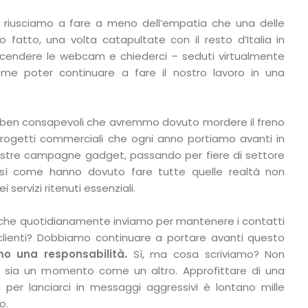
 riusciamo a fare a meno dell’empatia che una delle
fatto, una volta catapultate con il resto d’Italia in
ccendere le webcam e chiederci – seduti virtualmente
ome poter continuare a fare il nostro lavoro in una
i ben consapevoli che avremmo dovuto mordere il freno
rogetti commerciali che ogni anno portiamo avanti in
ostre campagne gadget, passando per fiere di settore
così come hanno dovuto fare tutte quelle realtà non
servizi ritenuti essenziali.
 che quotidianamente inviamo per mantenere i contatti
 clienti? Dobbiamo continuare a portare avanti questo
o una responsabilità.
Sì, ma cosa scriviamo? Non
e sia un momento come un altro. Approfittare di una
per lanciarci in messaggi aggressivi è lontano mille
o.