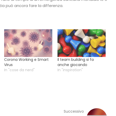
a può ancora fare la differenza.
Corona Working e Smart
Il team building si fa
Virus
anche giocando
In "cose da nerd"
In "inspiration"
Successivo