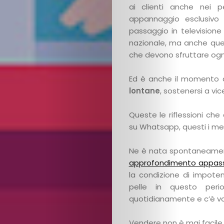
ai clienti anche nei p
appannaggio esclusivo
passaggio in televisione
nazionale, ma anche quell
che devono sfruttare ogni
Ed è anche il momento 
lontane
, sostenersi a vi
Queste le riflessioni ch
su Whatsapp, questi i me
Ne è nata spontaneamen
approfondimento appas
la condizione di impote
pelle in questo peri
quotidianamente e c’è vogl
Vendere non è mai facile,