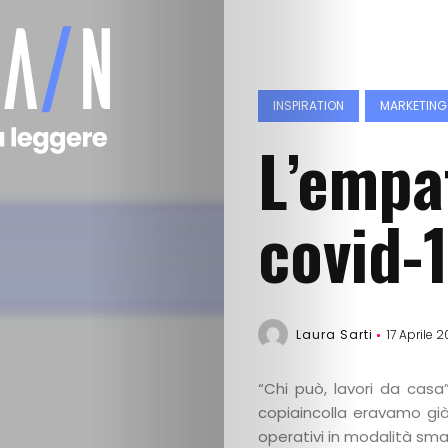
INSPIRATION
MARKETING
L’empat
covid-
Laura Sarti
17 Aprile 
“Chi può, lavori da cas
copiaincolla eravamo già
operativi in modalità sma