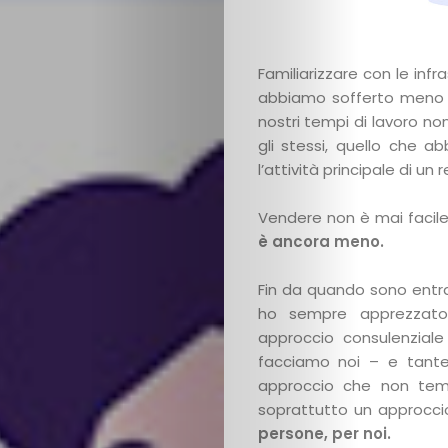
Familiarizzare con le infra
abbiamo sofferto meno di
nostri tempi di lavoro non
gli stessi, quello che 
l’attività principale di u
Vendere non è mai facile
è ancora meno.
Fin da quando sono entra
ho sempre apprezzato 
approccio consulenzial
facciamo noi – e tante!
approccio che non teme
soprattutto un approcc
persone, per noi.