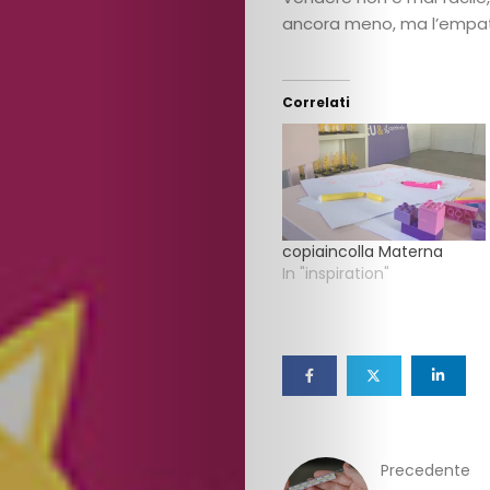
ancora meno, ma l’empati
Correlati
copiaincolla Materna
In "inspiration"
Precedente