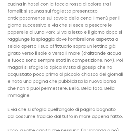
cucina in hotel con la faccia rossa di calore tra i
fornelli: si spunta sul foglietto presentato
anticipatamente sul tavolo della cena il menù per il
giorno successivo e via che si esce a pescare le
paperelle al Luna Park. Si va a letto e il giorno dopo si
raggiunge la spiaggia dove l’ombrellone aspetta a
telaio aperto il suo affittuario sopra un lettino già
girato verso il sole o verso il mare (d’altronde acqua
e fuoco sono sempre stati in competizione, no?). Poi
magari si sfoglia la tipica rivista di gossip che ha
acquistato poco prima al piccolo chiosco dei giornali
e nota una pagina che pubblicizza la nuova borsa
che non ti puoi permettere. Bello. Bella foto. Bella
immagine.
E via che si sfoglia quell’angolo di pagina bagnato
dal costume fradicio dal tuffo in mare appena fatto.
Ecco, a volte capita che nessuno (in vacanza o no)