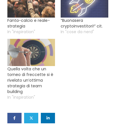
Fanta-calcio e reale-
“Buonasera
strategia
cryptoinvestitori!” cit.
In "inspiration"
In "cose da nerd"
Quella volta che un
torneo di freccette si è
rivelato un’ottima
strategia di team
building
In "inspiration"