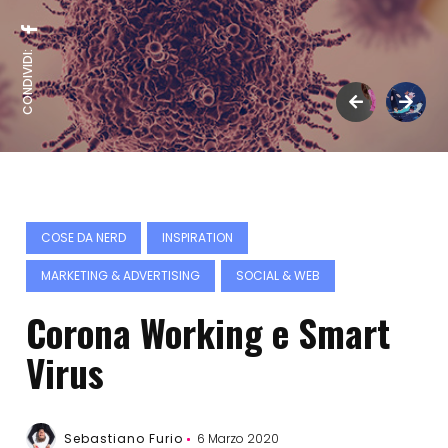
CONDIVIDI:
COSE DA NERD
INSPIRATION
MARKETING & ADVERTISING
SOCIAL & WEB
Corona Working e Smart
Virus
Sebastiano Furio
6 Marzo 2020