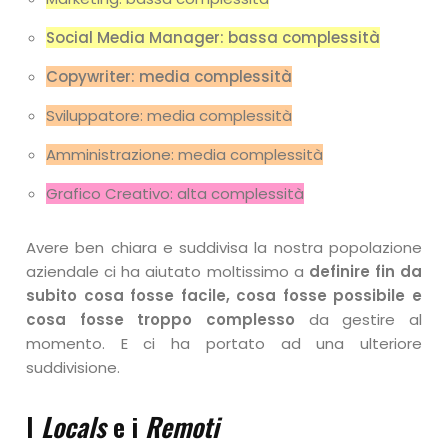
Social Media Manager: bassa complessità
Copywriter: media complessità
Sviluppatore: media complessità
Amministrazione: media complessità
Grafico Creativo: alta complessità
Avere ben chiara e suddivisa la nostra popolazione
aziendale ci ha aiutato moltissimo a
definire fin da
subito cosa fosse facile, cosa fosse possibile e
cosa fosse troppo complesso
da gestire al
momento. E ci ha portato ad una ulteriore
suddivisione.
I
Locals
e i
Remoti