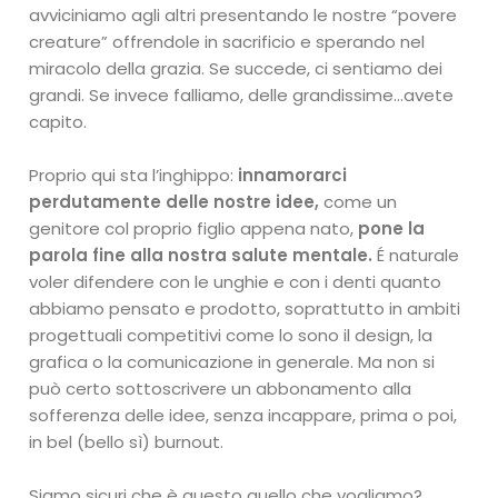
avviciniamo agli altri presentando le nostre “povere
creature” offrendole in sacrificio e sperando nel
miracolo della grazia. Se succede, ci sentiamo dei
grandi. Se invece falliamo, delle grandissime…avete
capito.
Proprio qui sta l’inghippo:
innamorarci
perdutamente delle nostre idee,
come un
genitore col proprio figlio appena nato,
pone la
parola fine alla nostra salute mentale.
É naturale
voler difendere con le unghie e con i denti quanto
abbiamo pensato e prodotto, soprattutto in ambiti
progettuali competitivi come lo sono il design, la
grafica o la comunicazione in generale. Ma non si
può certo sottoscrivere un abbonamento alla
sofferenza delle idee, senza incappare, prima o poi,
in bel (bello sì) burnout.
Siamo sicuri che è questo quello che vogliamo?