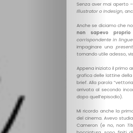
Senza aver mai aperto –
Illustrator o Indesign,
anc
Anche se diciamo che non 
non sapevo proprio 
il
corrispondente in lingue
impaginare una
presen
blog
tornando utile adesso, v
categorie
Appena iniziato il primo 
grafica delle lattine dell
brief. Alla parola “vetto
autori
arrivata al secondo inc
dopo quell’episodio).
scopri
Mi ricordo anche la prim
copiaincolla
del cinema. Avevo studi
Cameron (e no, non
Ti
bocciatura, sono finiti 