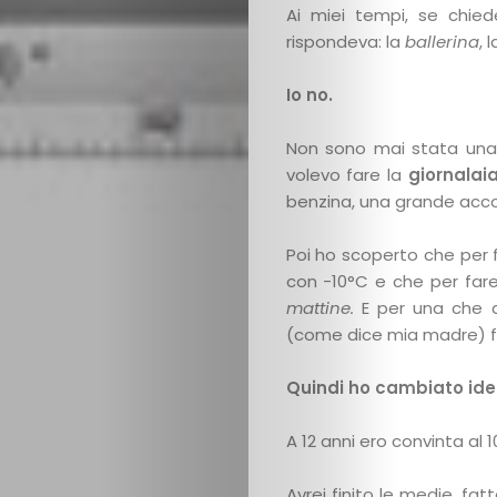
Ai miei tempi, se chie
rispondeva: la
ballerina
, 
Io no.
Non sono mai stata una c
volevo fare la
giornalai
benzina, una grande acco
Poi ho scoperto che per f
con -10°C e che per fare
mattine.
E per una che 
(come dice mia madre) fo
Quindi ho cambiato ide
A 12 anni ero convinta al 
Avrei finito le medie, fa