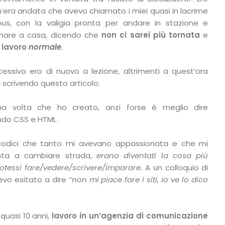
era andata che avevo chiamato i miei quasi in lacrime
bus, con la valigia pronta per andare in stazione e
ornare a casa, dicendo che
non ci sarei più tornata
e
 lavoro
normale
.
ccessivo ero di nuovo a lezione, altrimenti a quest’ora
 scrivendo questo articolo.
ma volta che ho creato, anzi forse è meglio dire
ando CSS e HTML .
i codici che tanto mi avevano appassionata e che mi
inta a cambiare strada,
erano diventati la cosa più
otessi fare/vedere/scrivere/imparare.
A un colloquio di
evo esitato a dire
“non mi piace fare i siti, io ve lo dico
quasi 10 anni,
lavoro in un’agenzia di comunicazione