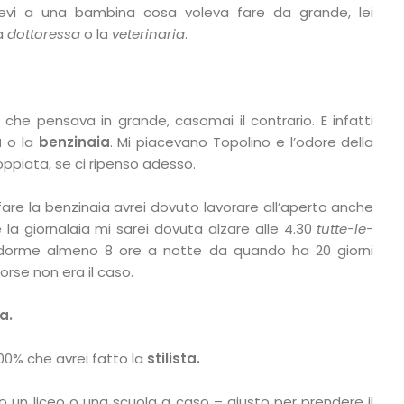
devi a una bambina cosa voleva fare da grande, lei
la
dottoressa
o la
veterinaria
.
he pensava in grande, casomai il contrario. E infatti
a
o la
benzinaia
.
Mi piacevano Topolino e l’odore della
ppiata, se ci ripenso adesso.
are la benzinaia avrei dovuto lavorare all’aperto anche
 la giornalaia mi sarei dovuta alzare alle 4.30
tutte-le-
dorme almeno 8 ore a notte da quando ha 20 giorni
rse non era il caso.
a.
100% che avrei fatto la
stilista.
tto un liceo o una scuola a caso – giusto per prendere il