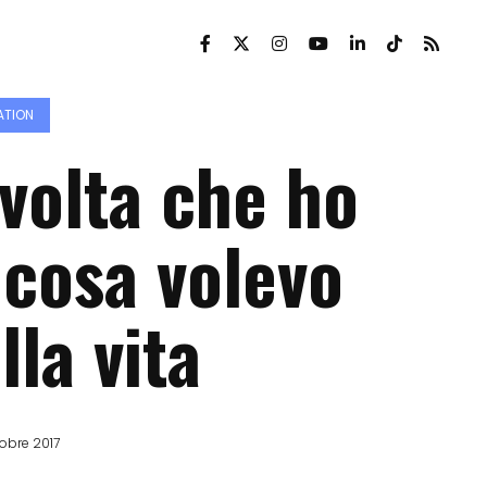
ATION
 volta che ho
 cosa volevo
lla vita
obre 2017