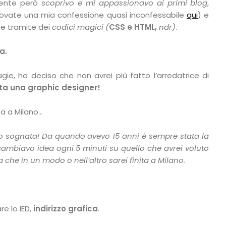
ente però
scoprivo e mi appassionavo ai primi blog
,
 trovate una mia confessione quasi inconfessabile
qui
) e
tte tramite dei
codici magici
(
CSS e HTML,
ndr)
.
a.
gie, ho deciso che non avrei più fatto l’arredatrice di
ta una graphic designer!
ta a Milano…
vo sognata! Da quando avevo 15 anni è sempre stata la
ambiavo idea ogni 5 minuti su quello che avrei voluto
 che in un modo o nell’altro sarei finita a Milano.
re lo IED,
indirizzo grafica
.