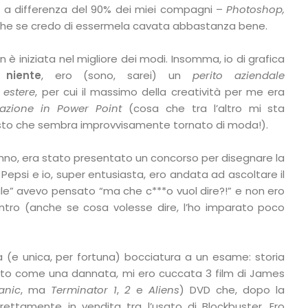
 a differenza del 90% dei miei compagni –
Photoshop,
he se credo di essermela cavata abbastanza bene.
è iniziata nel migliore dei modi. Insomma, io di grafica
niente
, ero (sono, sarei) un
perito aziendale
 estere
, per cui il massimo della creatività per me era
tazione in Power Point
(cosa che tra l’altro mi sta
isto che sembra improvvisamente tornato di moda!).
anno, era stato presentato un concorso per disegnare la
a Pepsi e io, super entusiasta, ero andata ad ascoltare il
riale” avevo pensato “ma che c***o vuol dire?!” e non ero
ontro (anche se cosa volesse dire, l’ho imparato poco
a (e unica, per fortuna) bocciatura a un esame: storia
ato come una dannata, mi ero cuccata 3 film di James
tanic
, ma
Terminator 1
,
2
e
Aliens
) DVD che, dopo la
direttamente in vendita tra l’usato di Blockbuster. Ero