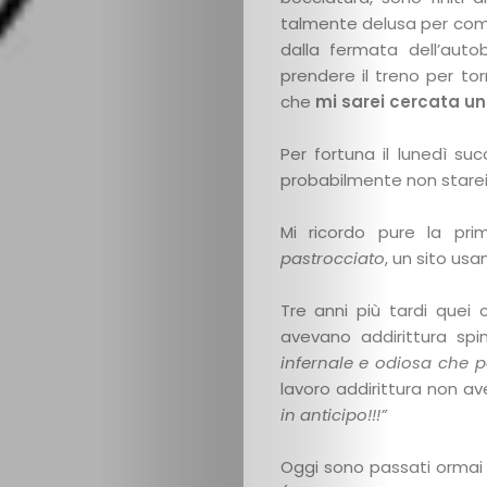
talmente delusa per com’
Cerca
dalla fermata dell’auto
prendere il treno per t
che
mi sarei cercata un
Per fortuna il lunedì su
probabilmente non starei
Mi ricordo pure la pri
pastrocciato
, un sito us
Tre anni più tardi que
avevano addirittura sp
infernale e odiosa che p
lavoro addirittura non av
in anticipo!!!”
Oggi sono passati ormai 