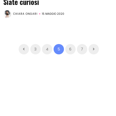
Siate curiosi
CHIARA ONGARI
15 MAGGIO 2020
3
4
5
6
7