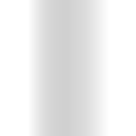
il
blog
categorie
autori